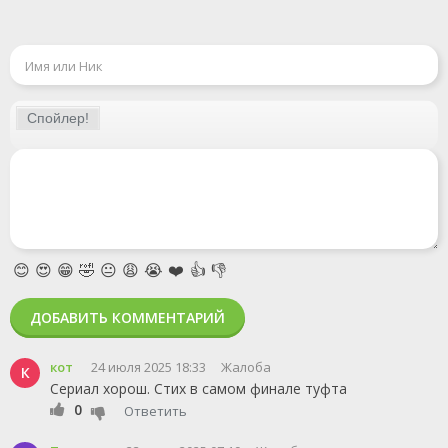
😊
😍
😁
🤣
😐
😩
😭
❤️
👍
👎
ДОБАВИТЬ КОММЕНТАРИЙ
кот
24 июля 2025 18:33
Жалоба
К
Сериал хорош. Стих в самом финале туфта
0
Ответить