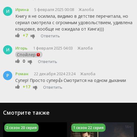
Ирина
5 февраля 2025 00:08
Жалоба
И
Книгу я не осилила, видимо в детстве перечитала, но
сериал смотрела с огромным удовольствием, удивлена
концовке, вообще не ожидала от Кинга)))
+7
Ответить
Игорь
1 февраля 2025 04:03
Жалоба
И
Спойлер
0
Ответить
Роман
22 декабря 2024 23:24
Жалоба
Р
Супер! Просто супер👍 Смотрится на одном дыхании
+17
Ответить
Смотрите также
16+
2 сезон 20 серия
1 сезон 22 серия