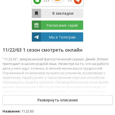
177
17
Расписание серий
Мы в Телеграм
11/22/63 1 сезон смотреть онлайн
"11.22.63", американский фантастический сериал. Джейк Эппинг
преподает в школе родной язык. Несмотря на то, что на работе
дела у него идут отлично, в личной жизни масса трудностей.
Пораженный сочинением лучшего из учеников, в разговоре с
приятелем, герой узнает о таинственном портале способном
перемещать людей в прошлое. Проведя бессонную ночи Джейк
решает вернуться в 1963 год и спасти президента Кеннеди от
убийства. Но мужчина не подозревает, что игры со временем
весьма опасны, и если что-то изменить в прошлом, это отразится
Развернуть описание
на будущем. Смотреть 11/22/63 все серии сериала подряд онлайн
бесплатно в хорошем качестве онлайн FullHD 1080p полностью на
русском языке и на любых устройствах LordFilm.
Название:
11.22.63