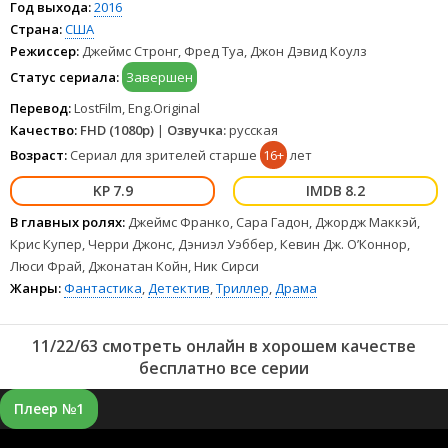
Год выхода:
2016
Страна:
США
Режиссер:
Джеймс Стронг, Фред Туа, Джон Дэвид Коулз
Статус сериала:
Завершен
Перевод:
LostFilm, Eng.Original
Качество:
FHD (1080p)
|
Озвучка:
русская
Возраст:
Сериал для зрителей старше
16+
лет
7.9
8.2
В главных ролях:
Джеймс Франко, Сара Гадон, Джордж Маккэй,
Крис Купер, Черри Джонс, Дэниэл Уэббер, Кевин Дж. О’Коннор,
Люси Фрай, Джонатан Койн, Ник Сирси
Жанры:
Фантастика
,
Детектив
,
Триллер
,
Драма
11/22/63 смотреть онлайн в хорошем качестве
бесплатно все серии
Плеер №1