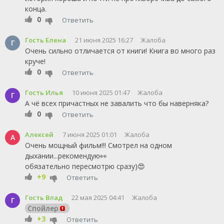
конца.
0
Ответить
Гость Елена
21 июня 2025 16:27
Жалоба
Г
Очень сильно отличается от книги! Книга во много раз
круче!
0
Ответить
Гость Илья
10 июня 2025 01:47
Жалоба
Г
А чё всех причастных не завалить что бы наверняка?
0
Ответить
Алексей
7 июня 2025 01:01
Жалоба
А
Очень мощный фильм!!! Смотрел на одном
дыхании...рекомендую👀
обязательно пересмотрю сразу)😍
+9
Ответить
Гость Влад
22 мая 2025 04:41
Жалоба
Г
Спойлер
+3
Ответить