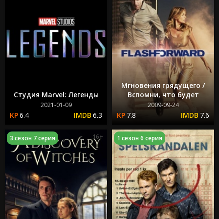
Мгновения грядущего /
Студия Marvel: Легенды
Вспомни, что будет
2021-01-09
2009-09-24
6.4
6.3
7.8
7.6
16+
3 сезон 7 серия
1 сезон 6 серия