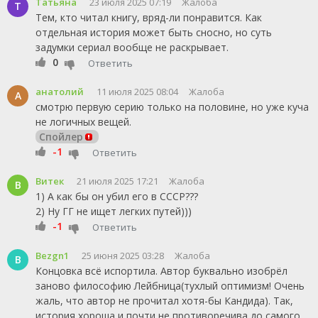
Татьяна
23 июля 2025 07:19
Жалоба
Т
Тем, кто читал книгу, вряд-ли понравится. Как
отдельная история может быть сносно, но суть
задумки сериал вообще не раскрывает.
0
Ответить
анатолий
11 июля 2025 08:04
Жалоба
А
смотрю первую серию только на половине, но уже куча
не логичных вещей.
Спойлер
-1
Ответить
Витек
21 июля 2025 17:21
Жалоба
В
1) А как бы он убил его в СССР???
2) Ну ГГ не ищет легких путей)))
-1
Ответить
Bezgn1
25 июня 2025 03:28
Жалоба
B
Концовка всё испортила. Автор буквально изобрёл
заново философию Лейбница(тухлый оптимизм! Очень
жаль, что автор не прочитал хотя-бы Кандида). Так,
история хороша и почти не противоречива до самого