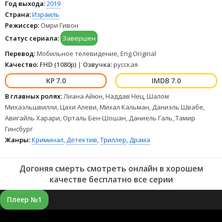
Год выхода:
2019
Страна:
Израиль
Режиссер:
Омри Гивон
Статус сериала:
Завершен
Перевод:
Мобильное телевидение, Eng.Original
Качество:
FHD (1080p)
|
Озвучка:
русская
7.0
7.0
В главных ролях:
Лиана Айюн, Наддав Нец, Шалом
Михаэльшвилли, Цахи Алеви, Михал Кальман, Даниэль Швабе,
Авигайль Харари, Орталь Бен-Шошан, Даниель Галь, Тамир
Гинсбург
Жанры:
Криминал
,
Детектив
,
Триллер
,
Драма
Догоняя смерть смотреть онлайн в хорошем
качестве бесплатно все серии
Плеер №1