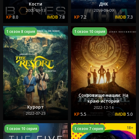
Кости
ДНК
2005-09-13
2019-09-09
8.0
7.8
7.2
7.3
1 сезон 8 серия
1 сезон 10 серия
Сокровище нации: На
краю истории
Курорт
2022-12-14
2022-07-23
5.5
5.0
16+
18+
1 сезон 10 серия
1 сезон 7 серия