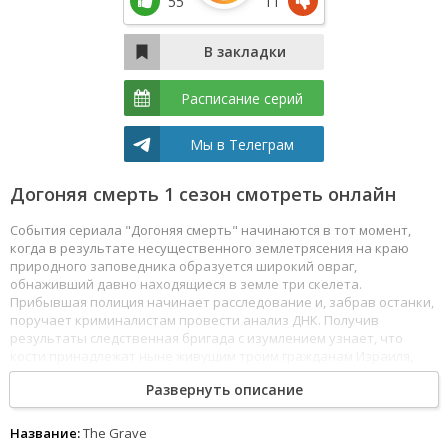
55
11
Расписание серий
Мы в Телеграм
Догоняя смерть 1 сезон смотреть онлайн
События сериала "Догоняя смерть" начинаются в тот момент,
когда в результате несущественного землетрясения на краю
природного заповедника образуется широкий овраг,
обнаживший давно находящиеся в земле три скелета.
Прибывшая полиция начинает расследование и, забрав останки,
поручает криминалистам провести анализ ДНК. Получив
результаты следственная бригада с изумлением узнает, что
кости принадлежат ныне живущим троим гражданам Израиля,
совершенно не знакомым и находящимся в разных местах.
Развернуть описание
Попытки найти причину общего захоронения не имеет логики.
Смотреть Догоняя смерть все серии сериала подряд онлайн
бесплатно в хорошем качестве онлайн FullHD 1080p полностью на
Название:
The Grave
русском языке и на любых устройствах LordFilm.