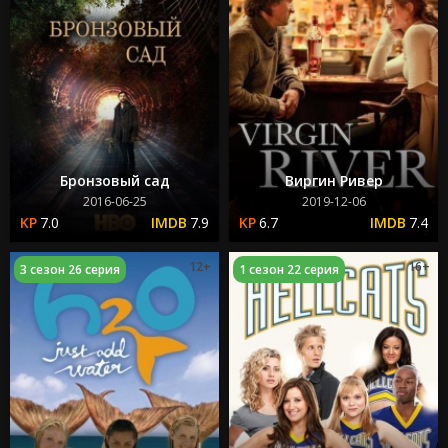
Бронзовый сад
Виргин Ривер
2016-06-25
2019-12-06
7.0
7.9
6.7
7.4
12+
16+
3 сезон 26 серия
1 сезон 22 серия