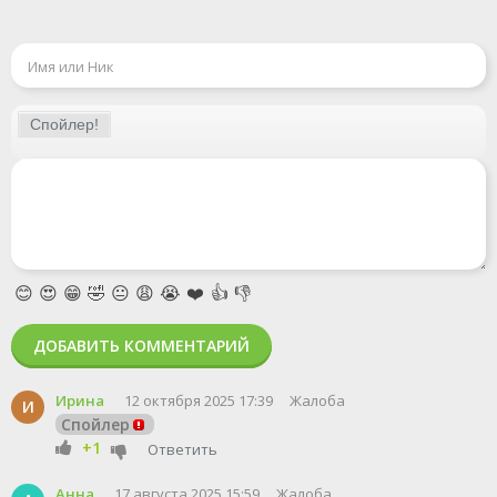
😊
😍
😁
🤣
😐
😩
😭
❤️
👍
👎
ДОБАВИТЬ КОММЕНТАРИЙ
Ирина
12 октября 2025 17:39
Жалоба
И
Спойлер
+1
Ответить
Анна
17 августа 2025 15:59
Жалоба