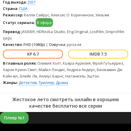
Год выхода:
2021
Страна:
США
Режиссер:
Келли Сайрус, Алексис О. Коричински, Уильям
Статус сериала:
В эфире
Перевод:
JASKIER, HDRezka Studio, Eng.Original, LostFilm, DniproFilm
(укр)
Качество:
FHD (1080p)
|
Озвучка:
русская
6.7
7.5
В главных ролях:
Оливия Холт, Кьяра Аурелия, Фрой Гутьеррез,
Харли Куинн Смит, Майкл Лэндис, Андреа Андерс, Бенжамин Дж.
Кэйн мл., Блейк Ли, Аллиус Барнс, Натаниэль Эштон
Жанры:
Детектив
,
Триллер
,
Драма
Жестокое лето смотреть онлайн в хорошем
качестве бесплатно все серии
Плеер №1