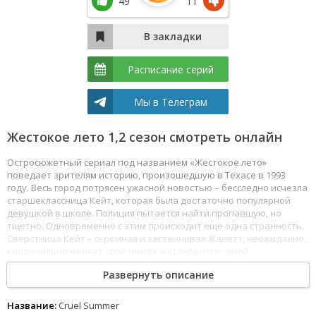
49
11
Расписание серий
Мы в Телеграм
Жестокое лето 1,2 сезон смотреть онлайн
Остросюжетный сериал под названием «Жестокое лето»
поведает зрителям историю, произошедшую в Техасе в 1993
году. Весь город потрясен ужасной новостью – бесследно исчезла
старшеклассница Кейт, которая была достаточно популярной
девушкой в школе. Полиция пытается найти пропавшую, но
тщетно. Одновременно с этим происходит еще одна странность.
Сверстница Кейт – скромная и застенчивая Жанетт, неожиданно,
кардинально меняет свой имидж и становится самой
привлекательной в школе. Неужели она как-то связана с
Развернуть описание
исчезновением одноклассницы? Смотреть Жестокое лето все
серии сериала подряд онлайн бесплатно в хорошем качестве
онлайн FullHD 1080p полностью на русском языке и на любых
Название:
Cruel Summer
устройствах LordFilm.