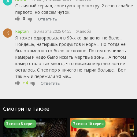
А
Отличный сериал, советую к просмотру. 2 сезон слабее
первого, но совсем чуток.
0
Ответить
kaptan
30 марта 2025 04:55
Жалоба
K
Я тоже подворовывал в 90-х когда денег не было...
Пойдёшь, натыришь продуктов и норм... Но тогда не
было камер и это было несложно. Потом появились
камеры и надо было искать мёртвые зоны... А потом
камер стало так много, что никаких мёртвых зон не
осталось. С тех пор я ничего не тырил больше... Вот
так мы и пережили 90-ые...
+4
Ответить
Смотрите также
16+
3 сезон 8 серия
7 сезон 10 серия