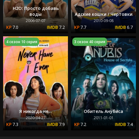
H2O: Просто добавь
воды
Адские кошки / Чертовки
2006-07-07
2010-09-08
7.0
7.2
7.7
6.7
6+
4 сезон 10 серия
3 сезон 40 серия
Я никогда не...
Обитель Анубиса
2020-04-27
2011-01-01
7.3
7.9
7.2
7.4