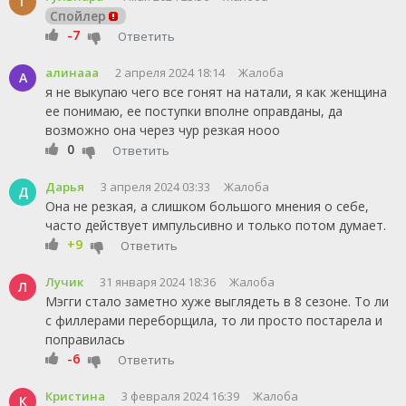
Г
Спойлер
-7
Ответить
алинааа
2 апреля 2024 18:14
Жалоба
А
я не выкупаю чего все гонят на натали, я как женщина
ее понимаю, ее поступки вполне оправданы, да
возможно она через чур резкая нооо
0
Ответить
Дарья
3 апреля 2024 03:33
Жалоба
Д
Она не резкая, а слишком большого мнения о себе,
часто действует импульсивно и только потом думает.
+9
Ответить
Лучик
31 января 2024 18:36
Жалоба
Л
Мэгги стало заметно хуже выглядеть в 8 сезоне. То ли
с филлерами переборщила, то ли просто постарела и
поправилась
-6
Ответить
Кристина
3 февраля 2024 16:39
Жалоба
К