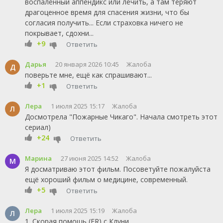
воспалённый аппендикс или лечить, а там теряют
драгоценное время для спасения жизни, что бы
согласия получить... Если страховка ничего не
покрывает, сдохни...
+9
Ответить
Дарья
20 января 2026 10:45
Жалоба
Д
поверьте мне, ещё как спрашивают...
+1
Ответить
Лера
1 июля 2025 15:17
Жалоба
Л
Досмотрела "Пожарные Чикаго". Начала смотреть этот
сериал)
+24
Ответить
Марина
27 июня 2025 14:52
Жалоба
М
Я досматриваю этот фильм. Посоветуйте пожалуйста
ещё хороший фильм о медицине, современный.
+5
Ответить
Лера
1 июля 2025 15:19
Жалоба
Л
1. Скорая помощь (ER) с Клуни