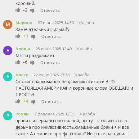
хороший.
-2
Ответить
Марина
27 июня 2025 14:50
Жалоба
М
Замечательный фильм.👍
+1
Ответить
Алиша
25 июня 2025 12:40
Жалоба
А
Мэгги раздражает
-6
Ответить
Алекс
22 июня 2025 13:38
Жалоба
А
Сколько наркоманов бездомных психов и ЭТО
НАСТОЯЩАЯ АМЕРИКА!! И коронные слова ОБЕЩАЮ и
ПРОСТИ
+4
Ответить
Роман
7 февраля 2025 12:35
Жалоба
Р
нравятся сериалы про врачей, но тут столько этого
дерьма про инклюзивность,смешанные браки + и все
такое. А помните про фентонил? Негр все разъянил: