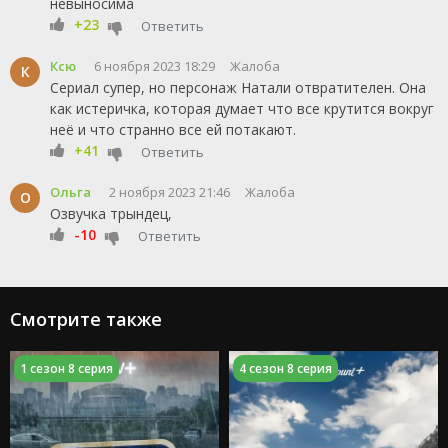
невыносима
+23
Ответить
Ксю
6 ноября 2023 18:29
Жалоба
К
Сериал супер, но персонаж Натали отвратителен. Она
как истеричка, которая думает что все крутится вокруг
неё и что странно все ей потакают.
+41
Ответить
Ольга
2 ноября 2023 21:46
Жалоба
О
Озвучка трындец,
-10
Ответить
Смотрите также
1 сезон 8 серия
4 сезон 8 серия