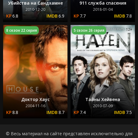
Убийства на Сандхамне
911 служба спасения
2010-12-20
2018-01-04
6.8
6.9
7.7
7.8
16+
12+
8 сезон 22 серия
5 сезон 26 серия
Доктор Хаус
Тайны Хейвена
2004-11-16
2010-07-09
8.8
8.7
7.4
7.5
© Весь материал на сайте представлен исключительно для