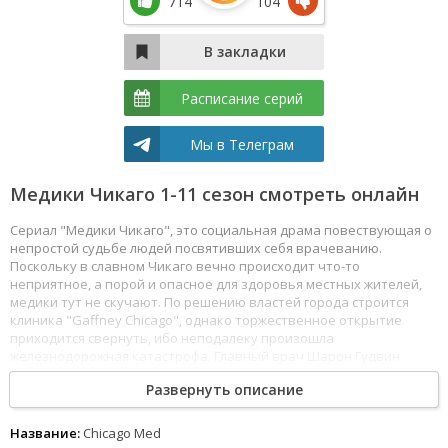
714
104
Расписание серий
Мы в Телеграм
Медики Чикаго 1-11 сезон смотреть онлайн
Сериал "Медики Чикаго", это социальная драма повествующая о
непростой судьбе людей посвятивших себя врачеванию.
Поскольку в славном Чикаго вечно происходит что-то
неприятное, а порой и опасное для здоровья местных жителей,
медики тут не скучают. По решению властей города строится
клиника "Gaffney Chicago", однако торжественное открытие
приходится свернуть, ибо неподалеку произошла
железнодорожная катастрофа. Главный врач Шарон Гудвин
отдает приказ подчиненным немедленно переодеваться в
Развернуть описание
рабочую одежду и ожидать прибытия машин скорой помощи.
Смотреть Медики Чикаго все серии сериала подряд онлайн
бесплатно в хорошем качестве онлайн FullHD 1080p полностью на
Название:
Chicago Med
русском языке и на любых устройствах LordFilm.