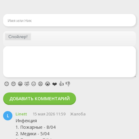
😊
😍
😁
🤣
😐
😩
😭
❤️
👍
👎
ДОБАВИТЬ КОММЕНТАРИЙ
Linett
15 мая 2026 11:59
Жалоба
L
Инфекция
1. Пожарные - 8/04
2. Медики - 5/04