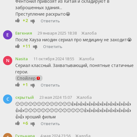
Фентонил привозят из Китая и складируют в
заброшенных здания...
Преступление раскрыто😁
+2
Ответить
Евгения
29 января 2025 18:38
Жалоба
Е
После Хауза ниодин сериал про медицину не заходит😭
+11
Ответить
Nasita
11 октября 2024 18:55
Жалоба
N
Сериал классный. Захватывающий, понятные статичные
герои.
Спойлер
+1
Ответить
скрытый
23 мая 2024 15:07
Жалоба
С
🙂🙂🙂🙂🙂🙂🙂🙂🙂🙂🙂🙂🙂👍👍👍👍👍👍👍👍👍👍👍👍👍👍
👍👍🙂🙂🙂🙂🙂🙂🙂🙂🙂🙂🙂🙂🙂🙂👍👍👍👍👍👍👍👍👍👍👍
👍👍 хроший фильм
+6
Ответить
Гульнара
4 мая 2024 23:56
Жалоба