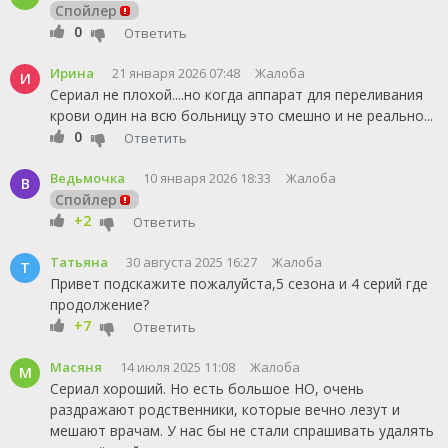
Спойлер
0
Ответить
Ирина
21 января 2026 07:48
Жалоба
И
Сериал не плохой....но когда аппарат для переливания
крови один на всю больницу это смешно и не реально...
0
Ответить
Ведьмочка
10 января 2026 18:33
Жалоба
В
Спойлер
+2
Ответить
Татьяна
30 августа 2025 16:27
Жалоба
Т
Привет подскажите пожалуйста,5 сезона и 4 серий где
продолжение?
+7
Ответить
Масяня
14 июля 2025 11:08
Жалоба
М
Сериал хороший. Но есть большое НО, очень
раздражают родственники, которые вечно лезут и
мешают врачам. У нас бы не стали спрашивать удалять