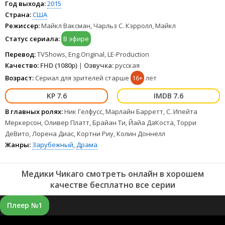
Год выхода:
2015
Страна:
США
Режиссер:
Майкл Ваксман, Чарльз С. Кэрролл, Майкл
Статус сериала:
В эфире
Перевод:
TVShows, Eng.Original, LE-Production
Качество:
FHD (1080p)
|
Озвучка:
русская
Возраст:
Сериал для зрителей старше
16+
лет
7.6
7.6
В главных ролях:
Ник Гелфусс, Марлайн Барретт, С. Ипейта
Меркерсон, Оливер Платт, Брайан Ти, Йайа ДаКоста, Торри
ДеВито, Лорена Диас, Кортни Риу, Колин Доннелл
Жанры:
Зарубежный
,
Драма
Медики Чикаго смотреть онлайн в хорошем
качестве бесплатно все серии
Плеер №1