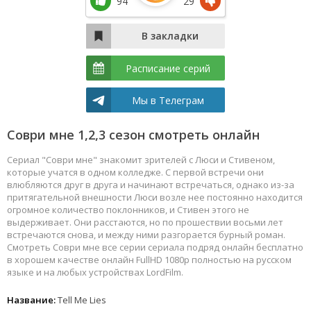
94
29
Расписание серий
Мы в Телеграм
Соври мне 1,2,3 сезон смотреть онлайн
Сериал "Соври мне" знакомит зрителей с Люси и Стивеном,
которые учатся в одном колледже. С первой встречи они
влюбляются друг в друга и начинают встречаться, однако из-за
притягательной внешности Люси возле нее постоянно находится
огромное количество поклонников, и Стивен этого не
выдерживает. Они расстаются, но по прошествии восьми лет
встречаются снова, и между ними разгорается бурный роман.
Смотреть Соври мне все серии сериала подряд онлайн бесплатно
в хорошем качестве онлайн FullHD 1080p полностью на русском
языке и на любых устройствах LordFilm.
Название:
Tell Me Lies