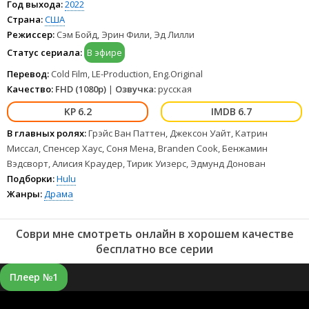
Год выхода:
2022
Страна:
США
Режиссер:
Сэм Бойд, Эрин Фили, Эд Лилли
Статус сериала:
В эфире
Перевод:
Cold Film, LE-Production, Eng.Original
Качество:
FHD (1080p)
|
Озвучка:
русская
6.2
6.7
В главных ролях:
Грэйс Ван Паттен, Джексон Уайт, Катрин
Миссал, Спенсер Хаус, Соня Мена, Branden Cook, Бенжамин
Вэдсворт, Алисия Краудер, Тирик Уизерс, Эдмунд Донован
Подборки:
Hulu
Жанры:
Драма
Соври мне смотреть онлайн в хорошем качестве
бесплатно все серии
Плеер №1