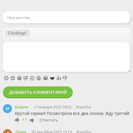
😊
😍
😁
🤣
😐
😩
😭
❤️
👍
👎
ДОБАВИТЬ КОММЕНТАРИЙ
Мария
11 января 2026 18:02
Жалоба
М
Крутой сериал! Посмотрела все два сезона. Жду третий!
+1
Ответить
Дима
30 декабря 2025 15:23
Жалоба