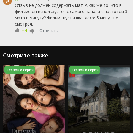
Д
Отзыв не должен содержать мат. А как же то, что в
фильме он используется с самого начала с частотой 3
мата в минуту? Фильм- пустышка, даже 5 минут не
смотрел.
+4
Ответить
Смотрите также
1 сезон 8 серия
1 сезон 6 серия