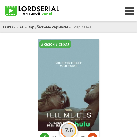
LORDSERIAL
»
Зарубежные сериалы
» Соври мне
3 сезон 8 серия
7.6