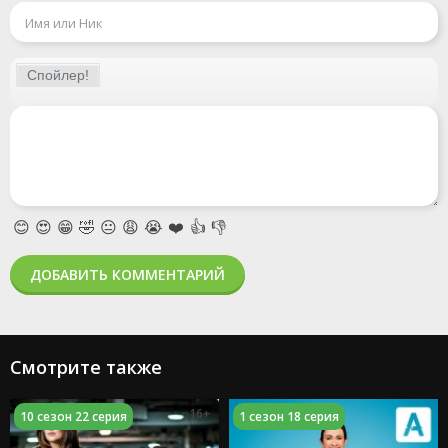
😊
😍
😁
🤣
😐
😩
😭
❤️
👍
👎
ДОБАВИТЬ КОММЕНТАРИЙ
Смотрите также
16+
10 сезон 22 серия
1 сезон 18 серия