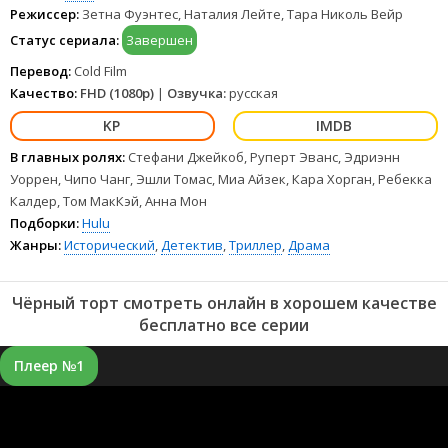
Режиссер:
Зетна Фуэнтес, Наталия Лейте, Тара Николь Вейр
Статус сериала:
Завершен
Перевод:
Cold Film
Качество:
FHD (1080p)
|
Озвучка:
русская
В главных ролях:
Стефани Джейкоб, Руперт Эванс, Эдриэнн
Уоррен, Чипо Чанг, Эшли Томас, Миа Айзек, Кара Хорган, Ребекка
Калдер, Том МакКэй, Анна Мон
Подборки:
Hulu
Жанры:
Исторический
,
Детектив
,
Триллер
,
Драма
Чёрный торт смотреть онлайн в хорошем качестве
бесплатно все серии
Плеер №1