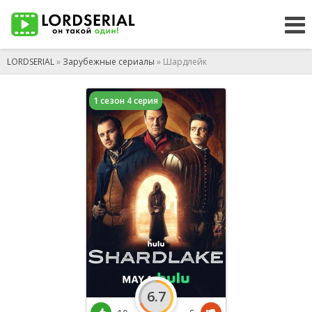
LORDSERIAL
»
Зарубежные сериалы
» Шардлейк
1 сезон 4 серия
6.7