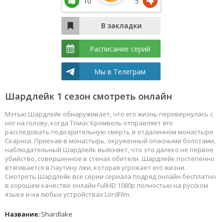
10
5
Расписание серий
Мы в Телеграм
Шардлейк 1 сезон смотреть онлайн
Мэтью Шардлейк обнаруживает, что его жизнь перевернулась с
ног на голову, когда Томас Кромвель отправляет его
расследовать подозрительную смерть в отдаленном монастыре
Скарнси. Приехав в монастырь, окруженный опасными болотами,
наблюдательный Шардлейк выясняет, что это далеко не первое
убийство, совершенное в стенах обители. Шардлейк постепенно
втягивается в паутину лжи, которая угрожает его жизни.
Смотреть Шардлейк все серии сериала подряд онлайн бесплатно
в хорошем качестве онлайн FullHD 1080p полностью на русском
языке и на любых устройствах LordFilm.
Название:
Shardlake