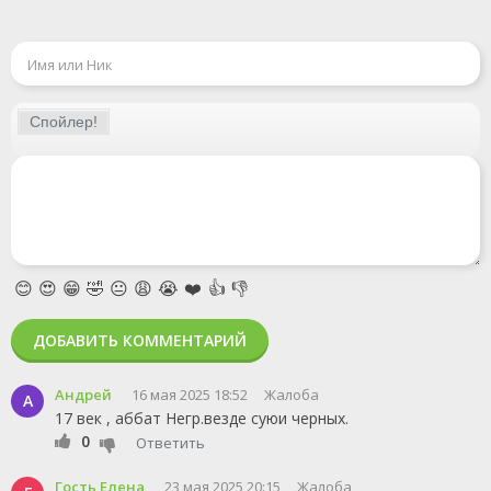
😊
😍
😁
🤣
😐
😩
😭
❤️
👍
👎
ДОБАВИТЬ КОММЕНТАРИЙ
Андрей
16 мая 2025 18:52
Жалоба
А
17 век , аббат Негр.везде суюи черных.
0
Ответить
Гость Елена
23 мая 2025 20:15
Жалоба