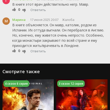
Г
В книге этот врач действительно негр. Мавр.
0
Ответить
Марина
17 июня 2025 20:07
Жалоба
М
В книге объясняется. Он мавр, католик, родом из
Испании. Их оттуда выгнали. Он перебрался в Англию.
Но, конечно, ему живется очень непросто. Особенно,
когда монастыри закрывают по всей стране и ему
приходится жить/врачевать в Лондоне.
0
Ответить
Смотрите также
16+
16+
4 сезон 6 серия
3 сезон 12 серия