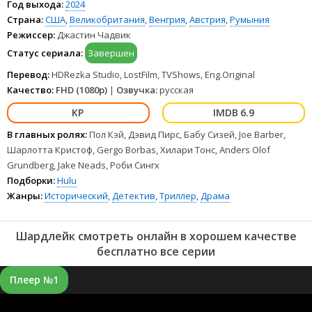
Год выхода:
2024
Страна:
США
,
Великобритания
,
Венгрия
,
Австрия
,
Румыния
Режиссер:
Джастин Чадвик
Статус сериала:
Завершен
Перевод:
HDRezka Studio, LostFilm, TVShows, Eng.Original
Качество:
FHD (1080p)
|
Озвучка:
русская
6.9
В главных ролях:
Пол Кэй, Дэвид Пирс, Бабу Сизей, Joe Barber,
Шарлотта Кристоф, Gergo Borbas, Хилари Тонс, Anders Olof
Grundberg, Jake Neads, Роби Сингх
Подборки:
Hulu
Жанры:
Исторический
,
Детектив
,
Триллер
,
Драма
Шардлейк смотреть онлайн в хорошем качестве
бесплатно все серии
Плеер №1