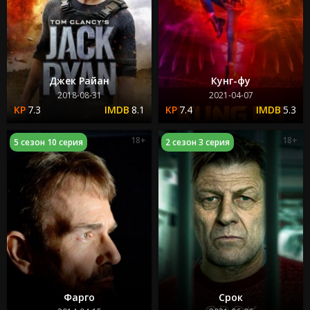
Джек Райан
Кунг-фу
2018-08-31
2021-04-07
7.3
8.1
7.4
5.3
18+
18+
5 сезон 10 серия
2 сезон 3 серия
Фарго
Срок