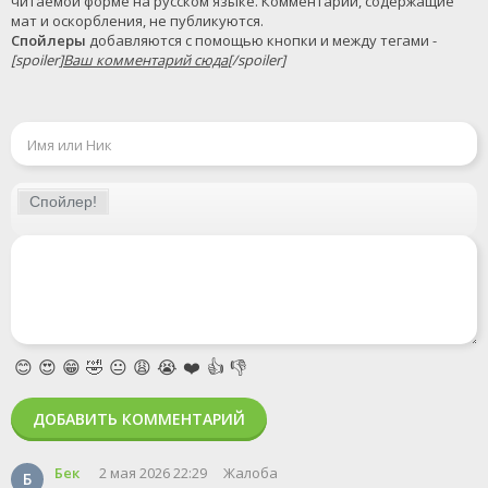
читаемой форме на русском языке. Комментарии, содержащие 
Спойлеры
 добавляются с помощью кнопки и между тегами - 
[spoiler]
Ваш комментарий сюда
[/spoiler]
😊
😍
😁
🤣
😐
😩
😭
❤️
👍
👎
ДОБАВИТЬ КОММЕНТАРИЙ
Бек
2 мая 2026 22:29
Жалоба
Б