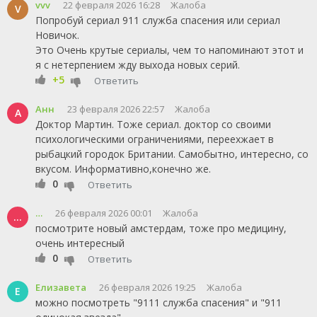
vvv
22 февраля 2026 16:28
Жалоба
V
Попробуй сериал 911 служба спасения или сериал
Новичок.
Это Очень крутые сериалы, чем то напоминают этот и
я с нетерпением жду выхода новых серий.
+5
Ответить
Анн
23 февраля 2026 22:57
Жалоба
А
Доктор Мартин. Тоже сериал. доктор со своими
психологическими ограничениями, переехжает в
рыбацкий городок Британии. Самобытно, интересно, со
вкусом. Информативно,конечно же.
0
Ответить
…
26 февраля 2026 00:01
Жалоба
…
посмотрите новый амстердам, тоже про медицину,
очень интересный
0
Ответить
Елизавета
26 февраля 2026 19:25
Жалоба
Е
можно посмотреть "9111 служба спасения" и "911