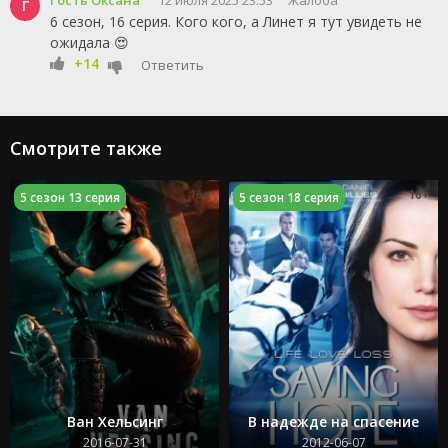
Гость Оксана
12 июля 2025 23:53
Жалоба
Г
6 сезон, 16 серия. Кого кого, а Линет я тут увидеть не
ожидала 😍
+14
Ответить
Смотрите также
16+
16+
5 сезон 13 серия
5 сезон 18 серия
Ван Хельсинг
В надежде на спасение
2016-07-31
2012-06-07