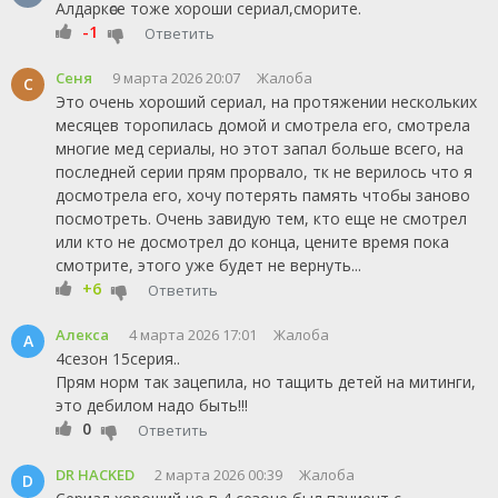
Алдаркөсе тоже хороши сериал,сморите.
-1
Ответить
Сеня
9 марта 2026 20:07
Жалоба
С
Это очень хороший сериал, на протяжении нескольких
месяцев торопилась домой и смотрела его, смотрела
многие мед сериалы, но этот запал больше всего, на
последней серии прям прорвало, тк не верилось что я
досмотрела его, хочу потерять память чтобы заново
посмотреть. Очень завидую тем, кто еще не смотрел
или кто не досмотрел до конца, цените время пока
смотрите, этого уже будет не вернуть...
+6
Ответить
Алекса
4 марта 2026 17:01
Жалоба
А
4сезон 15серия..
Прям норм так зацепила, но тащить детей на митинги,
это дебилом надо быть!!!
0
Ответить
DR HACKED
2 марта 2026 00:39
Жалоба
D