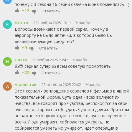
почему с 3 сезона 16 серии озвучка шона поменялась =(
+12
Ответить
Кто-то
23 ноября 2025 13:11
Жалоба
К
Вопросы возникают с первой серии. Почему в
аэропорту не было аптечки, в которой было бы
дезинфицирующее средство?
+9
Ответить
Никто
6 ноября 2025 23:42
Жалоба
Н
👍😍 сериал супер 👍 всем советую посмотреть
+22
Ответить
Анали-тик
23 октября 2025 22:02
Жалоба
А
Этот сериал - воплощение сериалов и фильмов в явной
показательной форме. Суть одна - всех волнуют их
чувства, все говорят про чувства, беспокоятся за свои
чувства и стараются обсудить чувства других. При этом
не важно, что происходит в сюжете, чувства превыше
всего. Люди умирают, собираются умереть, не
собираются умереть но умирают, идет операция в