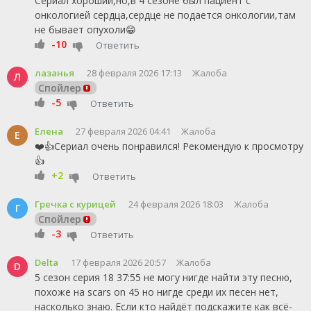
Сериал хороший,но,в 4 сезоне был пациент с
онкологией сердца,сердце не подается онкологии,там
не бывает опухоли😁
-10
Ответить
лазанья
28 февраля 2026 17:13
Жалоба
Л
Спойлер
-5
Ответить
Елена
27 февраля 2026 04:41
Жалоба
Е
❤️👍Сериал очень понравился! Рекомендую к просмотру
👍
+2
Ответить
Гречка с курицей
24 февраля 2026 18:03
Жалоба
Г
Спойлер
-3
Ответить
Delta
17 февраля 2026 20:57
Жалоба
D
5 сезон серия 18 37:55 не могу нигде найти эту песню,
похоже на scars on 45 но нигде среди их песен нет,
насколько знаю. Если кто найдёт подскажите как всё-