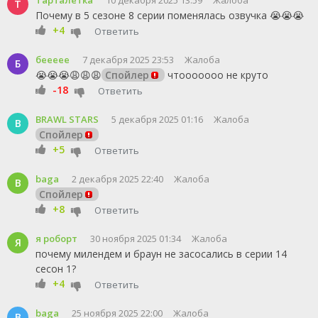
Тарталетка
10 декабря 2025 13:59
Жалоба
Т
Почему в 5 сезоне 8 серии поменялась озвучка 😭😭😭
+4
Ответить
беееее
7 декабря 2025 23:53
Жалоба
Б
😭😭😭😩😩😩
Спойлер
чтооооооо не круто
-18
Ответить
BRAWL STARS
5 декабря 2025 01:16
Жалоба
B
Спойлер
+5
Ответить
baga
2 декабря 2025 22:40
Жалоба
B
Спойлер
+8
Ответить
я роборт
30 ноября 2025 01:34
Жалоба
Я
почему милендем и браун не засосались в серии 14
сесон 1?
+4
Ответить
baga
25 ноября 2025 22:00
Жалоба
B