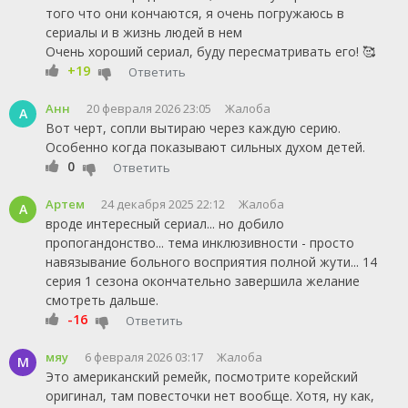
того что они кончаются, я очень погружаюсь в
сериалы и в жизнь людей в нем
Очень хороший сериал, буду пересматривать его! 🥰
+19
Ответить
Анн
20 февраля 2026 23:05
Жалоба
А
Вот черт, сопли вытираю через каждую серию.
Особенно когда показывают сильных духом детей.
0
Ответить
Артем
24 декабря 2025 22:12
Жалоба
А
вроде интересный сериал... но добило
пропогандонство... тема инклюзивности - просто
навязывание больного восприятия полной жути... 14
серия 1 сезона окончательно завершила желание
смотреть дальше.
-16
Ответить
мяу
6 февраля 2026 03:17
Жалоба
М
Это американский ремейк, посмотрите корейский
оригинал, там повесточки нет вообще. Хотя, ну как,