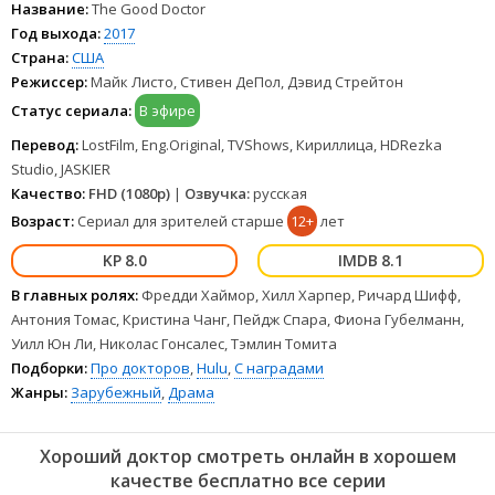
Название:
The Good Doctor
Год выхода:
2017
Страна:
США
Режиссер:
Майк Листо, Стивен ДеПол, Дэвид Стрейтон
Статус сериала:
В эфире
Перевод:
LostFilm, Eng.Original, TVShows, Кириллица, HDRezka
Studio, JASKIER
Качество:
FHD (1080p)
|
Озвучка:
русская
Возраст:
Сериал для зрителей старше
12+
лет
8.0
8.1
В главных ролях:
Фредди Хаймор, Хилл Харпер, Ричард Шифф,
Антония Томас, Кристина Чанг, Пейдж Спара, Фиона Губелманн,
Уилл Юн Ли, Николас Гонсалес, Тэмлин Томита
Подборки:
Про докторов
,
Hulu
,
С наградами
Жанры:
Зарубежный
,
Драма
Хороший доктор смотреть онлайн в хорошем
качестве бесплатно все серии