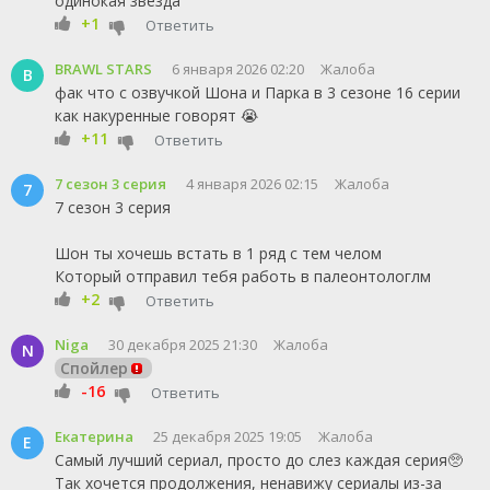
одинокая звезда"
+1
Ответить
BRAWL STARS
6 января 2026 02:20
Жалоба
B
фак что с озвучкой Шона и Парка в 3 сезоне 16 серии
как накуренные говорят 😭
+11
Ответить
7 сезон 3 серия
4 января 2026 02:15
Жалоба
7
7 сезон 3 серия
Шон ты хочешь встать в 1 ряд с тем челом
Который отправил тебя работь в палеонтологлм
+2
Ответить
Niga
30 декабря 2025 21:30
Жалоба
N
Спойлер
-16
Ответить
Екатерина
25 декабря 2025 19:05
Жалоба
Е
Самый лучший сериал, просто до слез каждая серия🥺
Так хочется продолжения, ненавижу сериалы из-за