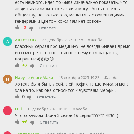
есть немного, идея то была изначально показать, что
люди с аутизмом тоже люди и могут быть полезны
обществу, но только это, мешанины с ориентациями,
гендерами и цветом кожи там нет совсем
-2
Ответить
Анастасия
22 декабря 2025 03:58
Жалоба
А
классный сериал про медицину, не всегда бывает время
его смотреть, но постоянно к нему возвращаюсь,
понравился))))😊😍
+7
Ответить
Наруто УнагиМаки
13 декабря 2025 19:22
Жалоба
Н
Хотела бы я быть Леей, а ей пофик на Шончика. Я мега
зла на то, как она относится к чувствам Мёрфи...
0
Ответить
Luli
13 декабря 2025 01:01
Жалоба
L
Что созвуком Шона 3 сезон 16 серия???????!!?!!?!?! ;(
+6
Ответить