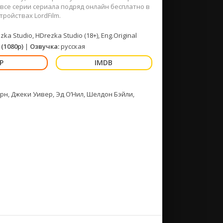
все серии сериала подряд онлайн бесплатно в
ройствах LordFilm.
ka Studio, HDrezka Studio (18+), Eng.Original
(1080p)
|
Озвучка:
русская
н, Джеки Уивер, Эд О’Нил, Шелдон Бэйли,