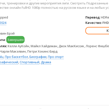
Hulu
Франция
чи, тренировки и другие мероприятия лиги. Смотреть Подрезанные 
HBO Max
Германия
стве онлайн FullHD 1080p полностью на русском языке и на любых уст
Disney+
Турция
lipped
Перевод:
HDRez
Peacock
Корея Южная
2024
Качество:
FHD 
Apple TV+
Индия
евин Брэй
ала:
Завершен
олях:
Келли АуКойн, Майкл Хайдеман, Джок МакКиссик, Лоренс Фишбёр
 Чарли Макэлвин, Петри Хокинс-Бирд
lu
,
Про баскетбол
,
Биографии
,
Про спорт
рафический
,
Спортивный
,
Драма