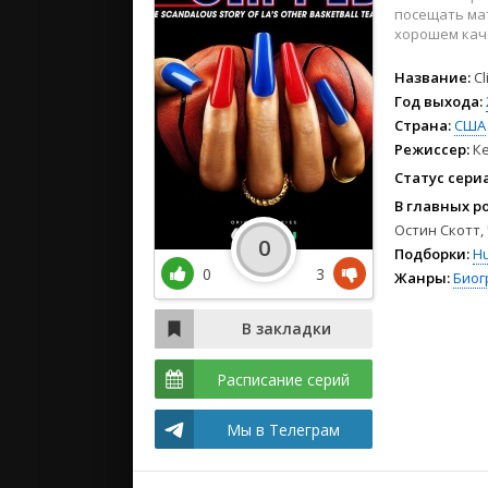
2024
посещать мат
2023
хорошем каче
2022
Название:
C
Год выхода:
Страна:
США
Режиссер:
К
Статус сери
В главных р
Остин Скотт,
0
Подборки:
Hu
0
3
Жанры:
Биог
Расписание серий
Мы в Телеграм