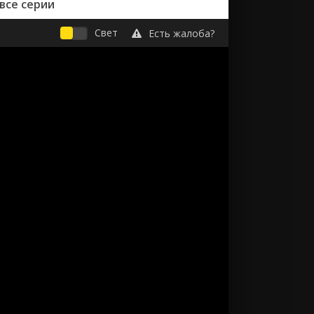
все серии
Свет
Есть жалоба?