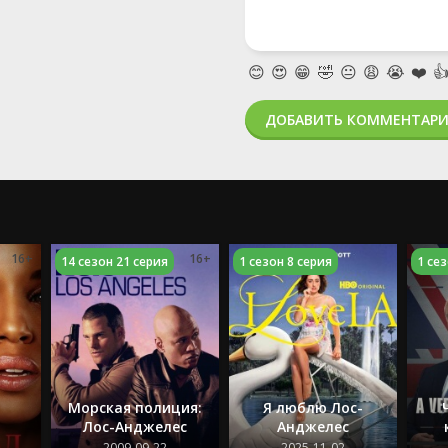
😊
😍
😁
🤣
😐
😩
😭
❤️

ДОБАВИТЬ КОММЕНТАР
16+
16+
14 сезон 21 серия
1 сезон 8 серия
1 сез
Морская полиция:
Я люблю Лос-
Лос-Анджелес
Анджелес
2009-09-22
2025-11-02