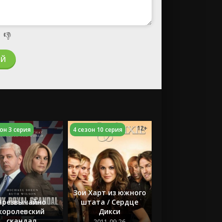

👎
ИЙ
12+
он 3 серия
4 сезон 10 серия
Зои Харт из южного
Чрезвычайно
штата / Сердце
королевский
Дикси
скандал
2011-09-26