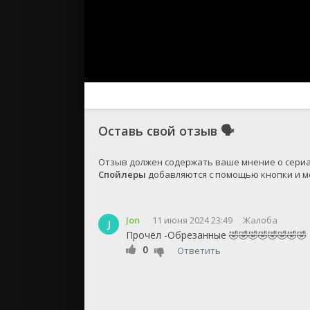
Оставь свой отзыв
🗣
Спойлеры
 добавляются с помощью кнопки и ме
Jon
11 июня 2024 23:49
Жалоба
J
Прочёл -Обрезанные 🤣🤣🤣🤣🤣🤣🤣🤣
0
Ответить