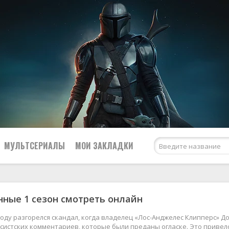
МУЛЬТСЕРИАЛЫ
МОИ ЗАКЛАДКИ
е
ные 1 сезон смотреть онлайн
Netflix
США
Amazon Prime Video
Великобритания
 году разгорелся скандал, когда владелец «Лос-Анджелес Клипперс» 
систских комментариев, которые были преданы огласке. Это привело