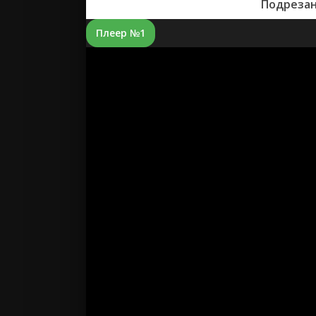
Подрезан
Плеер №1