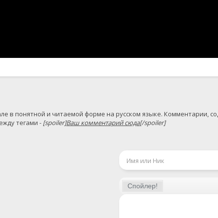
жду тегами - 
[spoiler]
Ваш комментарий сюда
[/spoiler]