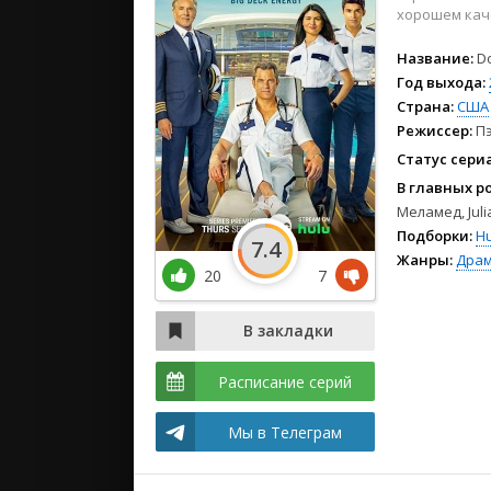
2024
хорошем каче
2023
Название:
D
2022
Год выхода:
Страна:
США
Режиссер:
П
Статус сери
В главных р
Меламед, Juli
Подборки:
Hu
7.4
Жанры:
Дра
20
7
Расписание серий
Мы в Телеграм