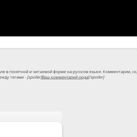
жду тегами - 
[spoiler]
Ваш комментарий сюда
[/spoiler]