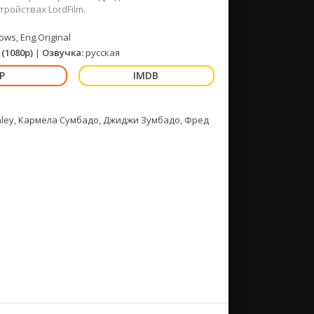
ройствах LordFilm.
ws, Eng.Original
(1080p)
|
Озвучка:
русская
nley, Кармела Сумбадо, Джиджи Зумбадо, Фред