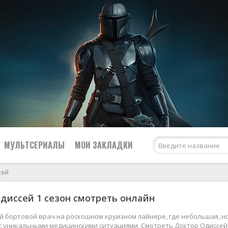
МУЛЬТСЕРИАЛЫ
МОИ ЗАКЛАДКИ
сей
диссей 1 сезон смотреть онлайн
Netflix
США
Amazon Prime Video
Великобритания
й бортовой врач на роскошном круизном лайнере, где небольшая, 
с уникальными медицинскими ситуациями. Смотреть Доктор Одиссей 