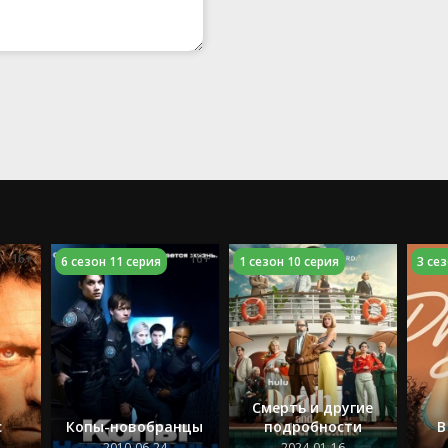
16+
16+
6 сезон 11 серия
1 сезон 10 серия
3 се
Смерть и другие
с
Копы-новобранцы
подробности
В
2010-06-24
2024-01-16