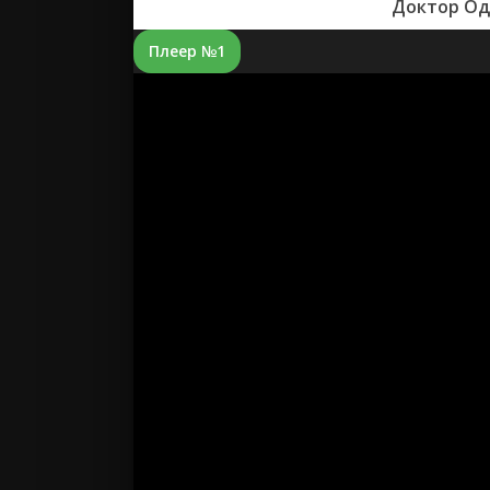
Доктор Од
Плеер №1