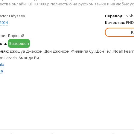
Hulu
Франция
стве онлайн FullHD 1080p полностью на русском языке и на любых уст
HBO Max
Германия
octor Odyssey
Перевод:
TVSho
Disney+
Турция
2024
Качество:
FHD 
Peacock
Корея Южная
Apple TV+
Индия
эрис Барклай
ала:
Завершен
олях:
Джошуа Джексон, Дон Джонсон, Филлипа Су, Шон Тил, Noah Fear
an Larach, Аманда Ри
lu
ма