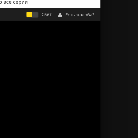
 все серии
Свет
Есть жалоба?