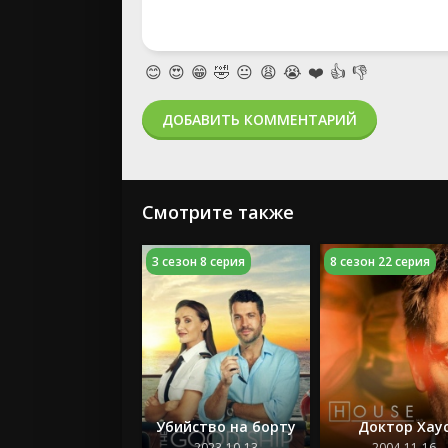
😊
😍
😁
🤣
😐
😩
😭
❤️
👍
👎
ДОБАВИТЬ КОММЕНТАРИЙ
Смотрите также
3 сезон 8 серия
8 сезон 22 серия
Убийство на борту
Доктор Хау
2023-10-13
2004-11-16